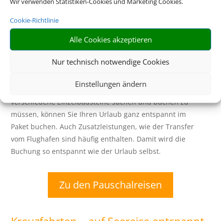
Wir verwenden Statistiken-Cookies und Marketing Cookies.
Bayern
Cookie-Richtlinie
Eine Buchung – alles drin. Buchen Sie
Alle Cookies akzeptieren
jetzt eine Pauschalreise.
Nur technisch notwendige Cookies
Flugtickets und Hotelzimmer sind bei unseren
Einstellungen ändern
Pauschalreise-Angeboten bereits inbegriffen. Statt also
verschiedene Einzelbausteine suchen und buchen zu
müssen, können Sie Ihren Urlaub ganz entspannt im
Paket buchen. Auch Zusatzleistungen, wie der Transfer
vom Flughafen sind häufig enthalten. Damit wird die
Buchung so entspannt wie der Urlaub selbst.
Zu den Pauschalreisen
Kreuzfahrten – auf Seereise entspannt