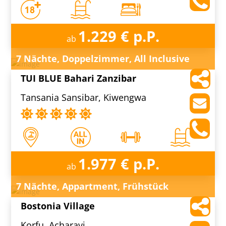
1.229 € p.P.
ab
7 Nächte, Doppelzimmer, All Inclusive
TUI BLUE Bahari Zanzibar
Tansania Sansibar, Kiwengwa
1.977 € p.P.
ab
7 Nächte, Appartment, Frühstück
Bostonia Village
Korfu, Acharavi