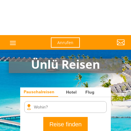

Anrufen
Ünlü Reisen
Pauschalreisen
Hotel
Flug
Reise finden