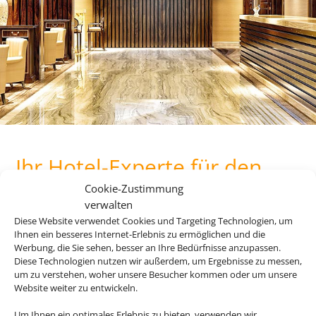
Ihr Hotel-Experte für den
perfekten Urlaub mit
Cookie-Zustimmung
Bahnanreise
verwalten
Diese Website verwendet Cookies und Targeting Technologien, um
Ihnen ein besseres Internet-Erlebnis zu ermöglichen und die
Werbung, die Sie sehen, besser an Ihre Bedürfnisse anzupassen.
Diese Technologien nutzen wir außerdem, um Ergebnisse zu messen,
Bauen Sie sich Ihre Reise selbst zusammen und profitieren
um zu verstehen, woher unsere Besucher kommen oder um unsere
Sie dabei von maximaler Flexibilität. Die besten
Website weiter zu entwickeln.
Hotelangebote für Ihren Urlaub finden Sie dabei bei uns.
Um Ihnen ein optimales Erlebnis zu bieten, verwenden wir