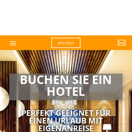

Anrufen
BUCHEN SIE EIN
HOTEL
PERFEKT GEEIGNET FÜR
EINEN URLAUB MIT
EIGENANREISE