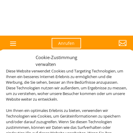

Anrufen
Cookie-Zustimmung
verwalten
Diese Website verwendet Cookies und Targeting Technologien, um
Die Abwicklung der Buchung übernimmt Schmetterling
Ihnen ein besseres Internet-Erlebnis zu ermöglichen und die
International GmbH & Co.KG im Auftrag des Webseiteninhabers.
Werbung, die Sie sehen, besser an Ihre Bedürfnisse anzupassen.
Diese Technologien nutzen wir außerdem, um Ergebnisse zu messen,
um zu verstehen, woher unsere Besucher kommen oder um unsere
Website weiter zu entwickeln.
Um Ihnen ein optimales Erlebnis zu bieten, verwenden wir
Technologien wie Cookies, um Geräteinformationen zu speichern
und/oder darauf zuzugreifen. Wenn Sie diesen Technologien
zustimmmen, können wir Daten wie das Surfverhalten oder
eindeutige IDs auf dieser Website verarbeiten. Wenn Sie ihre